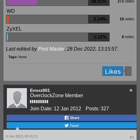
38.01%
271
votes
WD
2.24%
16
votes
ZyXEL
1.12%
8
votes
Last edited by
Post Master
;
28 Dec 2022, 13:15:57
.
Tags:
None
3
Likes
Errorz001
OverclockZone Member
Join Date:
12 Jan 2012
Posts:
327
Share
Tweet
6 Jan 2023, 02:41:21
#2