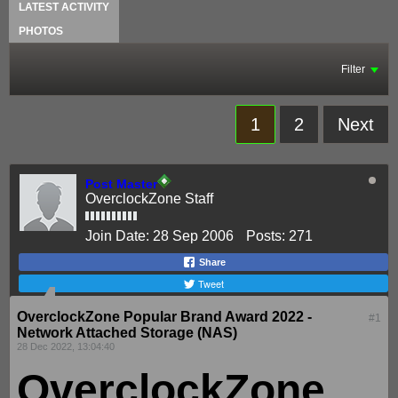
LATEST ACTIVITY
PHOTOS
Filter
1
2
Next
Post Master
OverclockZone Staff
Join Date:
28 Sep 2006
Posts:
271
Share
Tweet
OverclockZone Popular Brand Award 2022 -
#1
Network Attached Storage (NAS)
28 Dec 2022, 13:04:40
OverclockZone