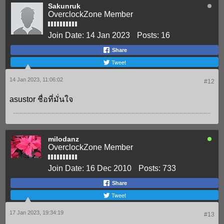
Sakunruk
OverclockZone Member
Join Date:
14 Jan 2023
Posts:
16
Share
Tweet
14 Jan 2023, 11:06:02
#12
asustor ชื่อที่มั่นใจ
milodanz
OverclockZone Member
Join Date:
16 Dec 2010
Posts:
733
Share
Tweet
17 Jan 2023, 19:34:19
#13