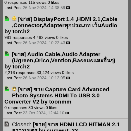
0 responses
115 views
0 likes
Last Post
26 Nov 2024, 14:38:59
[ขาย]
DisplayPort 1.4 ,HDMI 2.1,Cable
,Connector,Adapterทุกประเภท เว้นAudio
by
torch2
981 responses
4,482 views
0 likes
Last Post
26 Nov 2024, 10:22:43
[ขาย]
Audio Cable,Audio Adapter
(Ugreen,Orico,Vention,Baseusและอื่นๆ)
by
torch2
2,216 responses
33,424 views
0 likes
Last Post
26 Nov 2024, 10:12:05
[ขาย]
ขาย Capture Card Advanced
Photo Systems HDMI To USB 3.0
Converter V2
by
toonmm
0 responses
30 views
0 likes
Last Post
23 Oct 2024, 12:44:10
Closed:
[ขาย]
ขาย HDMI LCD HITMAN 2.1
ยาว2เมตร
by
surawut_23