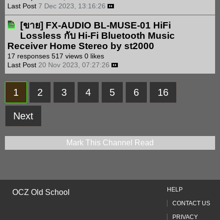
Last Post
7 Dec 2023, 13:16:26
[ขาย]
FX-AUDIO BL-MUSE-01 HiFi
Lossless กับ Hi-Fi Bluetooth Music
Receiver Home Stereo
by
st2000
17 responses
517 views
0 likes
Last Post
20 Nov 2023, 07:27:26
1
2
3
4
5
6
16
Next
Mark This Channel Read
HELP
OCZ Old School
CONTACT US
PRIVACY