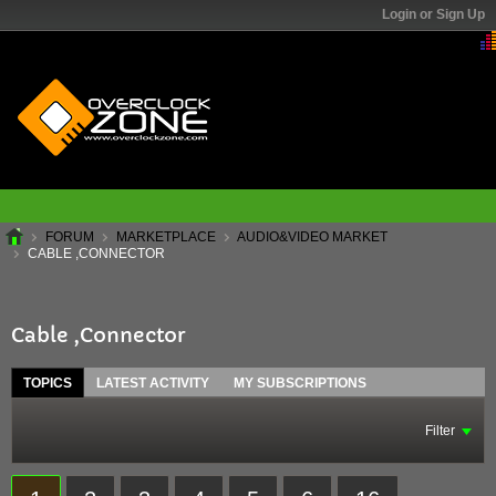
Login or Sign Up
FORUM
MARKETPLACE
AUDIO&VIDEO MARKET
CABLE ,CONNECTOR
Cable ,Connector
TOPICS
LATEST ACTIVITY
MY SUBSCRIPTIONS
Filter