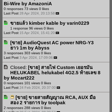
Bi-Wire
by
AmazoniA
0 responses
73 views
0 likes
Last Post
28 Apr 2024, 20:13:58
ขายแล้ว kimber kable
by
varin0229
1 response
96 views
0 likes
Last Post
15 Apr 2024, 15:41:20
[ขาย]
AudioQuest AC power NRG-Y3
ยาว 1m
by
Abyss
3 responses
303 views
0 likes
Last Post
3 Apr 2024, 17:09:06
Closed:
[ขาย]
สายไฟ Custom เยอรมัน
HELUKABEL helukabel 4G2.5 ท้ายเลข 8
by
Mozart222
0 responses
101 views
0 likes
Last Post
24 Feb 2024, 20:37:00
[ขาย]
ขายสายสัญญาณ RCA, AUX มือ
สอง 2 รายการ
by
toolpak
2 responses
288 views
0 likes