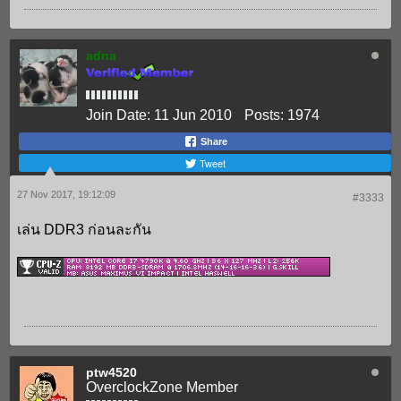
adna
Join Date:
11 Jun 2010
Posts:
1974
Share
Tweet
27 Nov 2017, 19:12:09
#3333
เล่น DDR3 ก่อนละกัน
ptw4520
OverclockZone Member