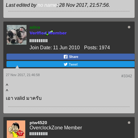
Last edited by
no name
;
28 Nov 2017, 21:57:56
.
adna
Join Date:
11 Jun 2010
Posts:
1974
Share
Tweet
27 Nov 2017, 21:46:58
#3342
^
^
เอา valid มาครับ
ptw4520
OverclockZone Member