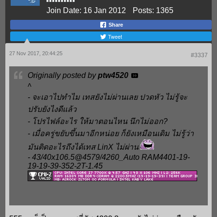
Join Date:
16 Jan 2012
Posts:
1365
Share
Tweet
27 Nov 2017, 20:44:25
#3337
Originally posted by
ptw4520
^
- จะเอาไปทำไม เทสยังไม่ผ่านเลย ปวดหัว ไม่รู้จะ
ปรับยังไงดีแล้ว
- โปรไฟล์อะไร ให้มาตอนไหน นึกไม่ออก?
- เมื่อครู่ขยับขึ้นมาอีกหน่อย ก็ยังเหมือนเดิม ไม่รู้ว่า
มันติดอะไรถึงได้เทส LinX ไม่ผ่าน
- 43/40x106.5@4579/4260_Auto RAM4401-19-
19-19-39-352-2T-1.45