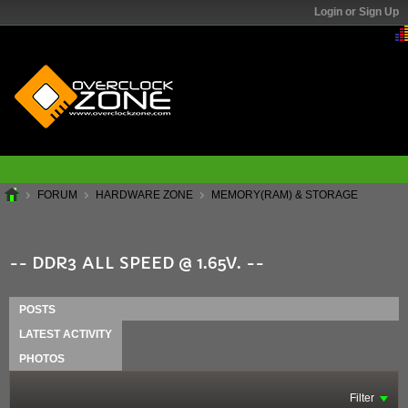
Login or Sign Up
FORUM
HARDWARE ZONE
MEMORY(RAM) & STORAGE
-- DDR3 ALL SPEED @ 1.65V. --
POSTS
LATEST ACTIVITY
PHOTOS
Filter