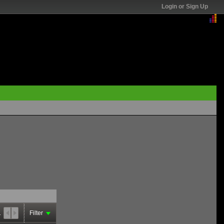
Login or Sign Up
1
Filter