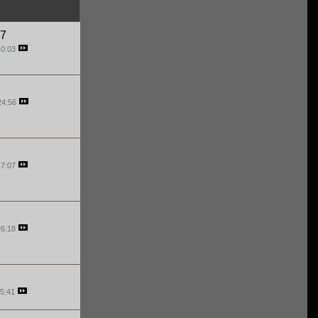
7
40:03
24:56
17:07
26:18
15:41