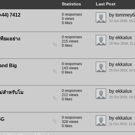
Statistics
Last Post
+44) 7412
0 responses
by
tommey6
5 views
23 Jun 2026, 15:
0 likes
0 responses
by
ekkalux
ทียมอย่าง
215 views
19 Nov 2019, 11:
0 likes
0 responses
by
ekkalux
land Big
143 views
25 Oct 2019, 10:
0 likes
0 responses
by
ekkalux
หม่สำหรับโม
212 views
15 Oct 2019, 10:
0 likes
0 responses
by
ekkalux
5G
328 views
11 Oct 2019, 12:
0 likes