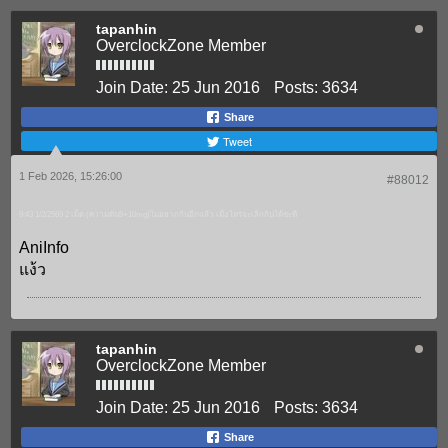
tapanhin
OverclockZone Member
Join Date:
25 Jun 2016
Posts:
3634
Share
Tweet
1 Feb 2026, 15:26:00
#88012
9:43 1/2/2569 2 เม็ด (ความดัน5+10mg)ไม่อยากกินอีกแล้ว เมื่อไหร่จะเลิกกินได้ซะที​​​​
AniInfo
แง้ว
tapanhin
OverclockZone Member
Join Date:
25 Jun 2016
Posts:
3634
Share