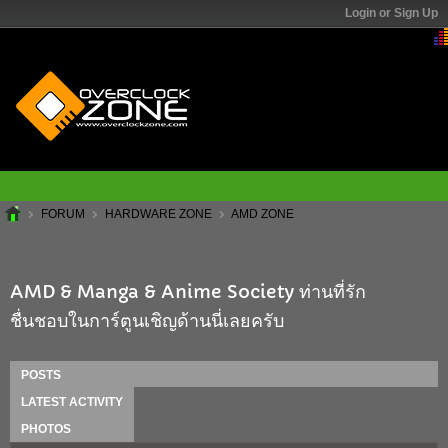
Login or Sign Up
FORUM
HARDWARE ZONE
AMD ZONE
AMD & Manga & Anime Society ท่านที่รัก
ชื่นชอบในการ์ตูนเชิญด้านนี่เลยครับ
POSTS
LATEST ACTIVITY
PHOTOS