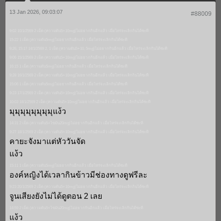
13 Jan 2026, 09:03:07
#88009
9:02 10/1/2569 2 เม็ด (ความดัน5+10mg)ไม่อยากกินอีกแล้ว เมื่อไหร่จะเลิกกินได้ซะที​​​
15:22 1 เม็ด (ความดัน5mg)ไม่อยากกินอีกแล้ว เมื่อไหร่จะเลิกกินได้ซะที​​​
9:26, 15:17 14/1/2569 2, 1 เม็ด (ความดัน5+10, 5mg)ไม่อยากกินอีกแล้ว เมื่อไหร่จะเลิกกินได้ซะที​​​
9:06 15/1/2569 2 เม็ด (ความดัน5+10mg)ไม่อยากกินอีกแล้ว เมื่อไหร่จะเลิกกินได้ซะที​​​
16:15 1 เม็ด (ความดัน5mg)ไม่อยากกินอีกแล้ว เมื่อไหร่จะเลิกกินได้ซะที​​​
9:28 16/1/2569 2 เม็ด (ความดัน5+10mg)ไม่อยากกินอีกแล้ว เมื่อไหร่จะเลิกกินได้ซะที​​​
15:06 1 เม็ด (ความดัน5mg)ไม่อยากกินอีกแล้ว เมื่อไหร่จะเลิกกินได้ซะที​​​
9:23 17/1/2569 2 เม็ด (ความดัน5+10mg)ไม่อยากกินอีกแล้ว เมื่อไหร่จะเลิกกินได้ซะที​​​
10:03 18/1/2569 2 เม็ด (ความดัน5+10mg)ไม่อยากกินอีกแล้ว เมื่อไหร่จะเลิกกินได้ซะที​​​
มุมุมุมุมุมุมุมุแง้ว
14:31 2 เม็ด (ความดัน5+ไขมัน20mg)ไม่อยากกินอีกแล้ว เมื่อไหร่จะเลิกกินได้ซะที​​​
9:27 18/1/2569 2 เม็ด (ความดัน5+10mg)ไม่อยากกินอีกแล้ว เมื่อไหร่จะเลิกกินได้ซะที​​​
คายะจังมาแต่หัววันจัด
แง้ว
15:11 1 เม็ด (ความดัน5mg)ไม่อยากกินอีกแล้ว เมื่อไหร่จะเลิกกินได้ซะที​​​
องค์หญิงได้เวลากินข้าวมีช่องทางดูฟรีละ
9:23 20/1/2569 2 เม็ด (ความดัน5+10mg)ไม่อยากกินอีกแล้ว เมื่อไหร่จะเลิกกินได้ซะที​​​
จูนเสียงยังไม่ได้ดูตอน 2 เลย
14:59 2 เม็ด (ความดัน5+ไขมัน20mg)ไม่อยากกินอีกแล้ว เมื่อไหร่จะเลิกกินได้ซะที​​​
แง้ว