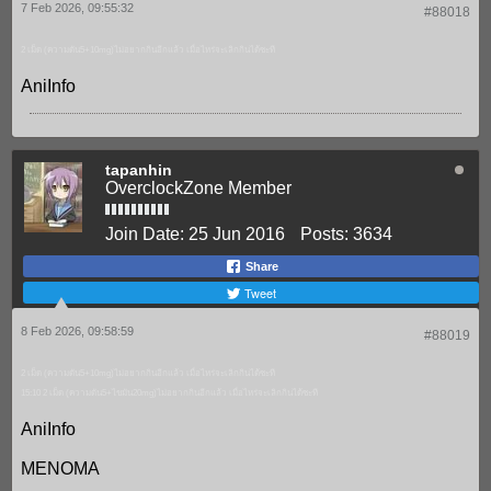
7 Feb 2026, 09:55:32
#88018
2 เม็ด (ความดัน5+10mg)ไม่อยากกินอีกแล้ว เมื่อไหร่จะเลิกกินได้ซะที
AniInfo
tapanhin
OverclockZone Member
Join Date:
25 Jun 2016
Posts:
3634
Share
Tweet
8 Feb 2026, 09:58:59
#88019
2 เม็ด (ความดัน5+10mg)ไม่อยากกินอีกแล้ว เมื่อไหร่จะเลิกกินได้ซะที
15:10 2 เม็ด (ความดัน5+ไขมัน20mg)ไม่อยากกินอีกแล้ว เมื่อไหร่จะเลิกกินได้ซะที​​​​
AniInfo
MENOMA