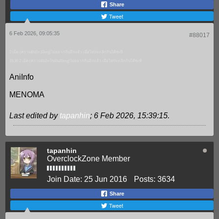
Share
Tweet
6 Feb 2026, 09:05:35
#88017
2 เม็ด (ความดัน5+10mg)ไม่อยากกินอีกแล้ว เมื่อไหร่จะเลิกกินได้ซะที
15:36 2 เม็ด (ความดัน5+ไขมัน20mg)ไม่อยากกินอีกแล้ว เมื่อไหร่จะเลิกกินได้ซะที​​​​
AniInfo
MENOMA
Last edited by
tapanhin
;
6 Feb 2026, 15:39:15
.
tapanhin
OverclockZone Member
Join Date:
25 Jun 2016
Posts:
3634
Share
Tweet